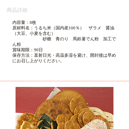
商品詳細
内容量：
8
枚
原材料名：うるち米（国内産
100
％） ザラメ 醤油
（大豆、小麦を含む）
砂糖 青のり 馬鈴薯でん粉 加工で
ん粉
賞味期限：
90
日
保存方法：直射日光・高温多湿を避け、開封後は早め
にお召し上がりください。